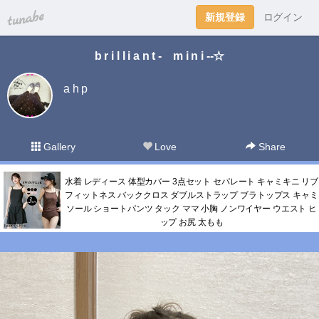
tuna.be
新規登録
ログイン
b r i l l i a n t - m i n i --☆
a h p
Gallery
Love
Share
水着 レディース 体型カバー 3点セット セパレート キャミキニ リブ
フィットネス バッククロス ダブルストラップ ブラトップス キャミ
ソール ショートパンツ タック ママ 小胸 ノンワイヤー ウエスト ヒ
ップ お尻 太もも