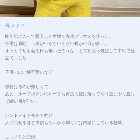
母メイド
昨年気に入って購入した生地で丸襟ブラウスを作った。
今季は昼間、上着がいらないくらい暖かい日が多い。
きっと半袖を着る日も早いだろうな～と長袖吹っ飛ばして半袖で仕
立てました。
子供っぽい柄可愛いな♡
襟付けるのが難しくて
あと、ループボタンのループも何度も抜け落ちてやり直しやり直し
で縫い目が汚い。。
ハンドメイド初めて約1年
人に話せるほど自信もないから周りには内緒にしている趣味。
こっそりと記録。