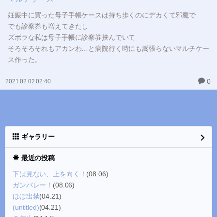
妊娠中に買った母子手帳ケースは持ち歩くのにデカくて邪魔で
でも診察券も増えてきたし
ズボラな私は母子手帳に診察券挟んでいて
そろそろそれもアカンわ…と病院行く時にも嵩張らないマルチケー
ス作った。
0
2021.02.02 02:40
ギャラリー
最近の投稿
下は見ない、上を向く！
(08.06)
ガンバレー！
(08.06)
ほぼ出禁
(04.21)
(untitled)
(04.21)