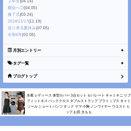
２年生
(04.14)
都会へ◎
(04.05)
修了式
(03.24)
2024/11/17
(11.19)
迫り来る夏休み
(07.05)
令和6年
(01.05)
月別エントリー
タグ一覧
ブログトップ
水着 レディース 体型カバー 3点セット セパレート キャミキニ リブ
フィットネス バッククロス ダブルストラップ ブラトップス キャミ
ソール ショートパンツ タック ママ 小胸 ノンワイヤー ウエスト ヒ
ップ お尻 太もも